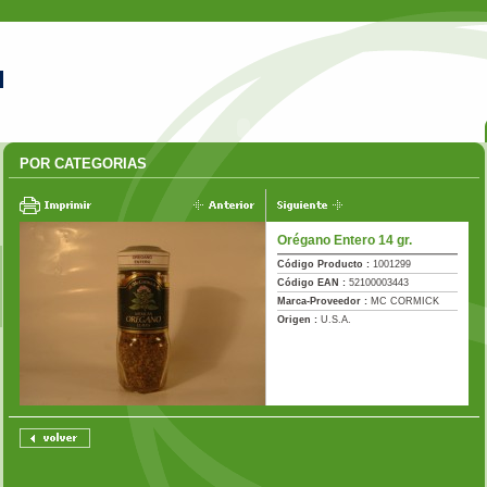
POR CATEGORIAS
Orégano Entero 14 gr.
Código Producto :
1001299
Código EAN :
52100003443
Marca-Proveedor :
MC CORMICK
Origen :
U.S.A.